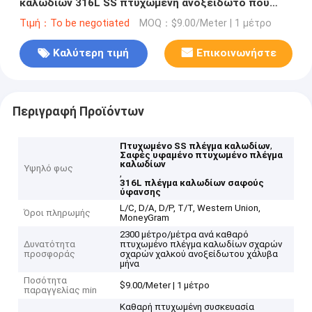
καλωδίων 316L SS πτυχωμένη ανοξείδωτο που
κοσκινίζει τη δόνηση
Τιμή：To be negotiated
MOQ：$9.00/Meter | 1 μέτρο
Καλύτερη τιμή
Επικοινωνήστε
Περιγραφή Προϊόντων
,
Πτυχωμένο SS πλέγμα καλωδίων
Σαφές υφαμένο πτυχωμένο πλέγμα
καλωδίων
Υψηλό φως
,
316L πλέγμα καλωδίων σαφούς
ύφανσης
L/C, D/A, D/P, T/T, Western Union,
Όροι πληρωμής
MoneyGram
2300 μέτρο/μέτρα ανά καθαρό
Δυνατότητα
πτυχωμένο πλέγμα καλωδίων σχαρών
προσφοράς
σχαρών χαλκού ανοξείδωτου χάλυβα
μήνα
Ποσότητα
$9.00/Meter | 1 μέτρο
παραγγελίας min
Καθαρή πτυχωμένη συσκευασία