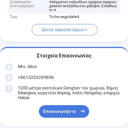
Συσκευασία
πλέγματος καλωδίων σχαρών σχαρών
λεπτομέρειες
χαλκού ανοξείδωτου χάλυβα: Συνήθως
οι π
Τιμή
To be negotiated
Δείτε περισσότερων
Στοιχεία Επικοινωνίας
Mrs. Alice
+8615203289896
1200 μέτρα ανατολικά Gengtun του χωριού, δήμος
Xiliangwa, κομητεία Anping, πόλη Hengshui, επαρχία
Hebei
Επικοινωνήστε