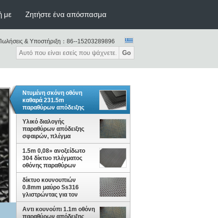
ή με
Ζητήστε ένα απόσπασμα
Πωλήσεις & Υποστήριξη：
86--15203289896
Go
Ντυμένη σκόνη οθόνη
καθαρά 231.5m
παραθύρων απόδειξης
σφαιρών SS316
Υλικό διαλογής
παραθύρων απόδειξης
σφαιρών, πλέγμα
καλωδίων 1.5m 4x4
1.5m 0,08» ανοξείδωτο
304 δίκτυο πλέγματος
οθόνης παραθύρων
απόδειξης σφαιρών
δίκτυο κουνουπιών
0.8mm μαύρο Ss316
γλιστρώντας για τον
ψεκασμό σκονών
παραθύρων
Αντι κουνούπι 1.1m οθόνη
παραθύρων απόδειξης