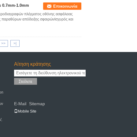
ws 0.7mm-1.0mm
Επικοινωνία
προδιαγραφών πλέγματος οθόνης ασφάλειας
ς παραθύρων απόδειξης σφαιρώνΙσχυρός και
>>
>|
Αίτηση κράτησης
Στείλετε
on
E-Mail
Sitemap
ων
|
Mobile Site
V,