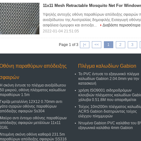
11x11 Mesh Retractable Mosquito Net For Windo
Υψηλής αντοχής οθόνη παραθύρων απόδειξης σφαιρών 
ανοξείδωτου της Αυστραλίας δημοφιλής Εισαγωγή οθόνη
ασφάλεια όμορφοι και αντιοξει...
Διαβάστε περισσότερα
2022-01-04 21:51:05
Page 1 of 3
|<
<<
1
2
3
Οθόνη παραθύρων απόδειξης
Πλέγμα καλωδίων Gabion
Το PVC έντυσε το εξαγωνικό πλέγμα
σφαιρών
καλωδίων Gabion 2.04.0mm για την
κατασκευή
Η σκόνη έντυσε το πλέγμα ανοξείδωτου
50 μικρού, οθόνη πλέγματος καλωδίων
χρήση ISO9001 σιδηροδρόμων
παραθύρων 1.5m
κλουβιών πλέγματος καλωδίων Gabi
χάλυβα 0.51.8M που απαριθμείται
Γκρίζα μεταλλίνη 12X12 0.70mm αντι
γάτα σχαρών οθόνης παραθύρων
Τοίχος 10m200m πλέγματος καλωδί
απόδειξης σφαιρών Ss304
ACRS Gabion διατηρώντας τοίχος
ελέγχου πλημμυρών
Μαύρο αντι έντομο οθόνης παραθύρων
απόδειξης σφαιρών μετάλλων 11x11
Ντυμένα Gabion PVC καλάθια του B
316L
εξαγωνικά καλάθια 4mm Gabion
Ντυμένη σκόνη οθόνη καθαρά 231.5m
παραθύρων απόδειξης σφαιρών SS316