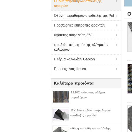
Οθόνη παραθύρων απόδειξης
σφαιρών
Ο
Οθόνη παραθύρων απόδειξης της Pet
Προσωρινές επιτροπές φρακτών
Φράκτης ασφαλείας 358
τρισδιάστατος φράκτης πλέγματος
καλωδίων
Πλέγμα καλωδίων Gabion
Προμαχώνας Hesco
Καλύτερα προϊόντα
SS302 πιάνοντας πλέγμα
παραθύρων
11x11mes οθόνη παραθύρων
απόδειξης σφαιρών
οθόνη παραθύρων απόδειξης